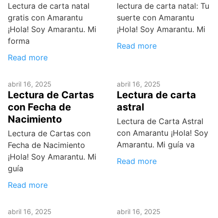
Lectura de carta natal
lectura de carta natal: Tu
gratis con Amarantu
suerte con Amarantu
¡Hola! Soy Amarantu. Mi
¡Hola! Soy Amarantu. Mi
forma
Read more
Read more
abril 16, 2025
abril 16, 2025
Lectura de Cartas
Lectura de carta
con Fecha de
astral
Nacimiento
Lectura de Carta Astral
con Amarantu ¡Hola! Soy
Lectura de Cartas con
Amarantu. Mi guía va
Fecha de Nacimiento
¡Hola! Soy Amarantu. Mi
Read more
guía
Read more
abril 16, 2025
abril 16, 2025