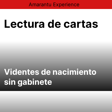
Saltar
Amarantu Experience
al
contenido
Lectura de cartas
Videntes de nacimiento
sin gabinete